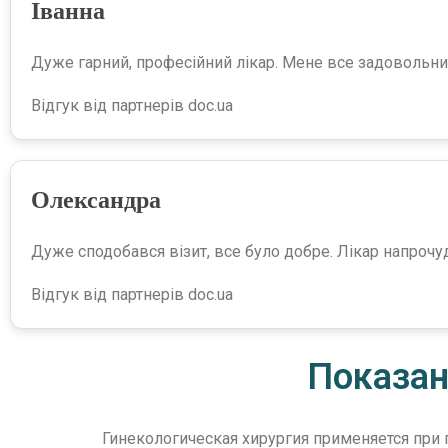
Іванна
Дуже гарний, професійний лікар. Мене все задовольнил
Відгук від партнерів doc.ua
Олександра
Дуже сподобався візит, все було добре. Лікар напрочуд
Відгук від партнерів doc.ua
Показан
Гинекологическая хирургия применяется при 