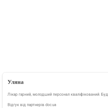
Уляна
Лікар гарний, молодший персонал кваліфікований. Бу
Відгук від партнерів doc.ua