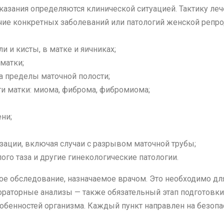
зания определяются клинической ситуацией. Тактику лече
чие конкретных заболеваний или патологий женской репро
 и кисты, в матке и яичниках;
матки;
а пределы маточной полости;
и матки: миома, фиброма, фибромиома;
ени;
ации, включая случаи с разрывом маточной трубы;
го таза и другие гинекологические патологии.
ое обследование, назначаемое врачом. Это необходимо для
абораторные анализы — также обязательный этап подготовки
особенностей организма. Каждый пункт направлен на безоп