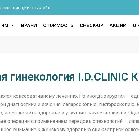
Крюківщина, Київська обл.
ТЯМ
ВРАЧИ
СТОИМОСТЬ
CHECK-UP
АКЦИИ
О 
я гинекология I.D.CLINIC
ются консервативному лечению. Но иногда хирургия — ед
ой диагностики и лечения: лапароскопию, гистероскопию,
 восстановить здоровье и улучшить качество жизни. Одно 
вые операции с применением передовых технологий — лап
менное внимание к женскому здоровью снижает риск осло