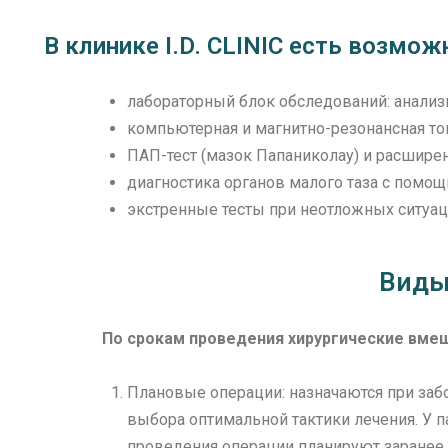
В клинике I.D. CLINIC есть возмо
лабораторный блок обследований: анализ
компьютерная и магнитно-резонансная то
ПАП-тест (мазок Папаниколау) и расшире
диагностика органов малого таза с помощ
экстренные тесты при неотложных ситуац
Виды 
По срокам проведения хирургические вмеша
Плановые операции: назначаются при заб
выбора оптимальной тактики лечения. У 
проведения операции планируют заранее.