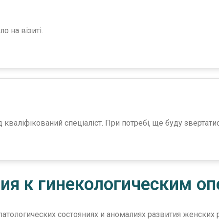
о на візиті.
 кваліфікований спеціаліст. При потребі, ще буду звертати
ия к гинекологическим о
патологических состояниях и аномалиях развития женских 