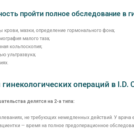
жность пройти полное обследование в 
ы крови, мазки, определение гормонального фона;
мография малого таза;
нная кольпоскопия;
ью ультразвука;
иях.
гинекологических операций в I.D. 
тельства делятся на 2-а типа:
олеваниях, не требующих немедленных действий. У врача
пациентки — время на полное предоперационное обследова