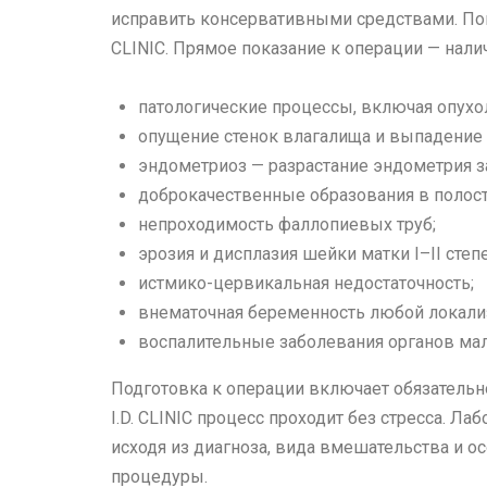
исправить консервативными средствами. Пока
CLINIC. Прямое показание к операции — нали
патологические процессы, включая опухоли
опущение стенок влагалища и выпадение 
эндометриоз — разрастание эндометрия з
доброкачественные образования в полост
непроходимость фаллопиевых труб;
эрозия и дисплазия шейки матки I–II степ
истмико-цервикальная недостаточность;
внематочная беременность любой локализ
воспалительные заболевания органов мало
Подготовка к операции включает обязательн
I.D. CLINIC процесс проходит без стресса. Л
исходя из диагноза, вида вмешательства и 
процедуры.