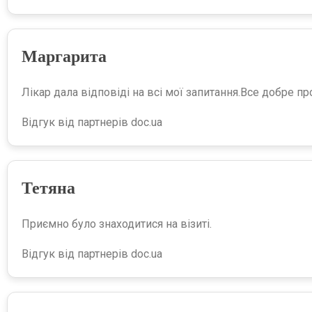
Маргарита
Лікар дала відповіді на всі мої запитання.Все добре п
Відгук від партнерів doc.ua
Тетяна
Приємно було знаходитися на візиті.
Відгук від партнерів doc.ua