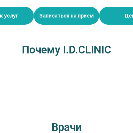
к услуг
Записаться на прием
Це
Почему I.D.CLINIC
Врачи