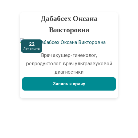
Дабабсех Оксана
Викторовна
22
Лет опыта
Врач акушер-гинеколог,
репродуктолог, врач ультразвуковой
диагностики
Запись к врачу