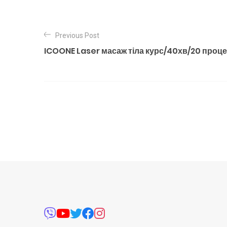
Previous Post
ICOONE Laser масаж тіла курс/40хв/20 проц