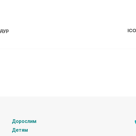
едур
ICO
Дорослим
Детям