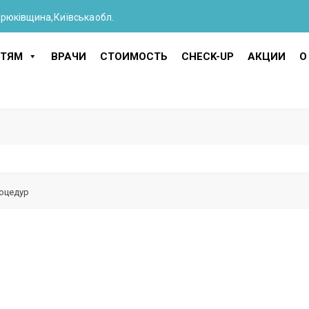
Крюківщина, Київська обл.
ТЯМ
ВРАЧИ
СТОИМОСТЬ
CHECK-UP
АКЦИИ
О
роцедур