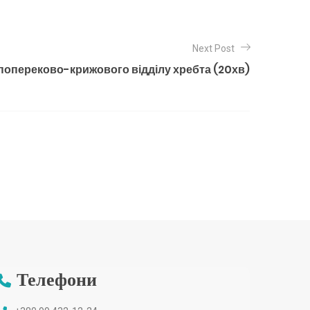
Next Post
попереково-крижового відділу хребта (20хв)
Телефони