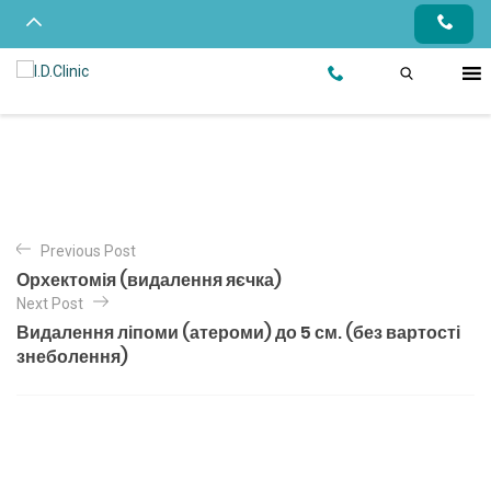
Previous Post
Орхектомія (видалення яєчка)
Next Post
Видалення ліпоми (атероми) до 5 см. (без вартості
знеболення)