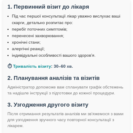
1. Первинний візит до лікаря
Під час першої консультації лікар уважно вислухає ваші
скарги, детально розпитає про:
перебіг поточних симптомів;
перенесені захворювання;
хронічні стани;
алергічні реакції;
індивідуальні особливості вашого здоров’я.
⏱️
Тривалість візиту
: 30–60 хв.
2. Планування аналізів та візитів
Адміністратор допоможе вам спланувати графік обстежень
та надішле інструкції з підготовки до кожної процедури.
3. Узгодження другого візиту
Після отримання результатів аналізів ми зв’яжемося з вами
для узгодження зручного часу повторної консультації з
лікарем.