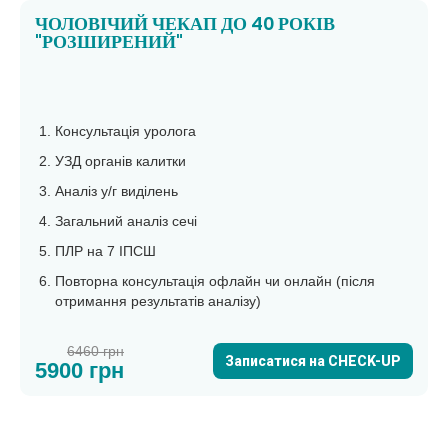
ЧОЛОВІЧИЙ ЧЕКАП ДО 40 РОКІВ
"РОЗШИРЕНИЙ"
Консультація уролога
УЗД органів калитки
Аналіз у/г виділень
Загальний аналіз сечі
ПЛР на 7 ІПСШ
Повторна консультація офлайн чи онлайн (після
отримання результатів аналізу)
6460 грн
Записатися на CHECK-UP
5900 грн