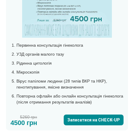
Первинна консультація гінеколога
УЗД органів малого тазу
Рідинна цитологія
Мікроскопія
Вірус папіломи людини (28 типів ВКР та НКР),
генотипування, якісне визначення
Повторна офлайн або онлайн консультація гінеколога
(після отримання результатів аналізів)
5260 грн
Записатися на CHECK-UP
4500 грн