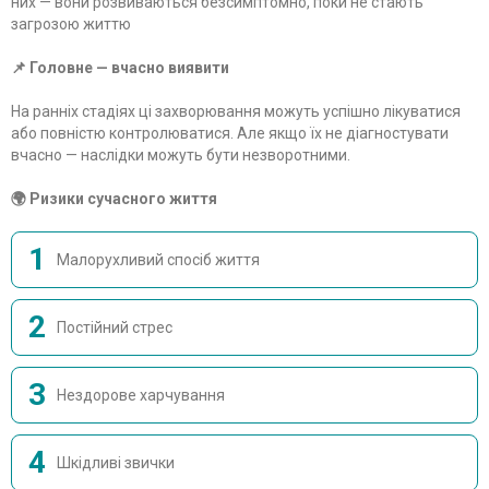
них — вони розвиваються безсимптомно, поки не стають
загрозою життю
📌 Головне — вчасно виявити
На ранніх стадіях ці захворювання можуть успішно лікуватися
або повністю контролюватися. Але якщо їх не діагностувати
вчасно — наслідки можуть бути незворотними.
🌍 Ризики сучасного життя
1
Малорухливий спосіб життя
2
Постійний стрес
3
Нездорове харчування
4
Шкідливі звички