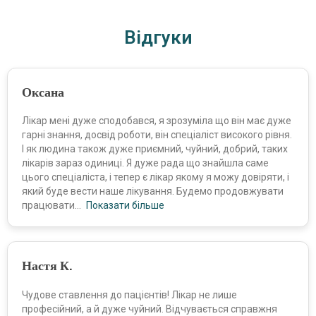
Відгуки
Оксана
Лікар мені дуже сподобався, я зрозуміла що він має дуже
гарні знання, досвід роботи, він спеціаліст високого рівня.
І як людина також дуже приємний, чуйний, добрий, таких
лікарів зараз одиниці. Я дуже рада що знайшла саме
цього спеціаліста, і тепер є лікар якому я можу довіряти, і
який буде вести наше лікування. Будемо продовжувати
працювати
Показати більше
Настя К.
Чудове ставлення до пацієнтів! Лікар не лише
професійний, а й дуже чуйний. Відчувається справжня