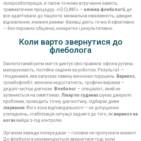
склерооблітерація, а також точкове втручання замість
травматичних процедур. «I.D.CLINIC» —
клініка флебології
, де
все адаптовано до пацієнта: мінімальна інвазивність, швидке
відновлення, знижені ризики. Фахівці діють точно й ефективно
— без порожніх обіцянок, конкретно і результативно.
Коли варто звернутися до
флеболога
Заклопотаний ритм життя диктує свої правила: офісна рутина,
малорухомість, постійне сидіння за роботою. Результат —
гіподинамія, яка запускає лавину венозних порушень.
Варикоз
,
тромбофлебіт, венозна недостатність, трофічні виразки —
дедалі частіші діагнози.
Флеболог
— спеціаліст, який не
зупиняється на симптомах.
Лікар по судинах
шукає джерело
проблеми, проводить точну діагностику, підбирає дієве
лікування
. Його зона відповідальності — не допущення
ускладнень, стабілізація ситуації задовго до того, як
варикоз на
ногах
вийде з-під контролю.
Організм завжди попереджає — головне не пропускати момент.
До флеболога рекомендується звернутися тоді, коли