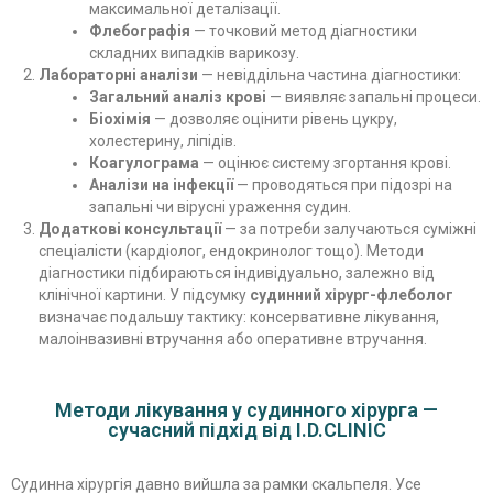
максимальної деталізації.
Флебографія
— точковий метод діагностики
складних випадків варикозу.
Лабораторні аналізи
— невіддільна частина діагностики:
Загальний аналіз крові
— виявляє запальні процеси.
Біохімія
— дозволяє оцінити рівень цукру,
холестерину, ліпідів.
Коагулограма
— оцінює систему згортання крові.
Аналізи на інфекції
— проводяться при підозрі на
запальні чи вірусні ураження судин.
Додаткові консультації
— за потреби залучаються суміжні
спеціалісти (кардіолог, ендокринолог тощо). Методи
діагностики підбираються індивідуально, залежно від
клінічної картини. У підсумку
судинний хірург-флеболог
визначає подальшу тактику: консервативне лікування,
малоінвазивні втручання або оперативне втручання.
Методи лікування у судинного хірурга —
сучасний підхід від I.D.CLINIC
Судинна хірургія давно вийшла за рамки скальпеля. Усе