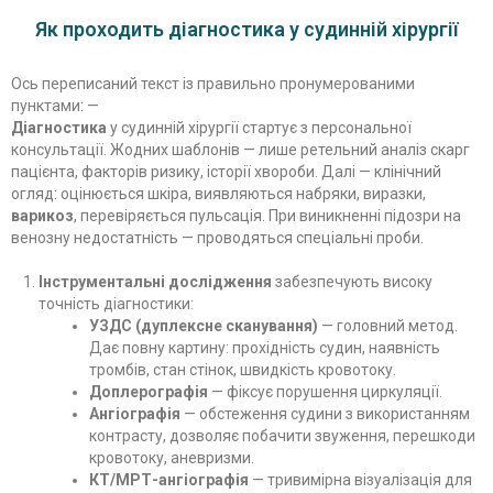
Як проходить діагностика у судинній хірургії
Ось переписаний текст із правильно пронумерованими
пунктами: —
Діагностика
у судинній хірургії стартує з персональної
консультації. Жодних шаблонів — лише ретельний аналіз скарг
пацієнта, факторів ризику, історії хвороби. Далі — клінічний
огляд: оцінюється шкіра, виявляються набряки, виразки,
варикоз
, перевіряється пульсація. При виникненні підозри на
венозну недостатність — проводяться спеціальні проби.
Інструментальні дослідження
забезпечують високу
точність діагностики:
УЗДС (дуплексне сканування)
— головний метод.
Дає повну картину: прохідність судин, наявність
тромбів, стан стінок, швидкість кровотоку.
Доплерографія
— фіксує порушення циркуляції.
Ангіографія
— обстеження судини з використанням
контрасту, дозволяє побачити звуження, перешкоди
кровотоку, аневризми.
КТ/МРТ-ангіографія
— тривимірна візуалізація для