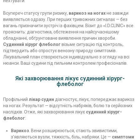
нехтувати.
Всупереч статусу групи ризику,
варикоз на ногах
не завжди
виявляється одразу. При перших тривожних сигналах — без
вагань призначити зустріч із фахівцем. Візит до «I.D.CLINIC» все
прояснить: діагностика, обстеження на найсучаснішому
обладнанні, обґрунтоване виявлення причин хвороби.
Судинний хірург флеболог
візьме ситуацію під контроль,
підтвердить або спростує венозну природу симптомів.
Лікувальний план створюється індивідуально з огляду на всі
нюанси. Ваші судини під пильним контролем професіоналів.
Які захворювання лікує судинний хірург-
флеболог
Профільний
лікар судин
діагностує, лікує, попереджає варикоз
на ногах. Результат — відсутність набряків, болю та серйозних
наслідків. Отже, які захворювання лікує
судинний хірург-
флеболог
:
Варикоз
. Вени розширюються, стають звивистими,
з’являються вузли, тяжкість, біль, набряки. Це —
симптоми