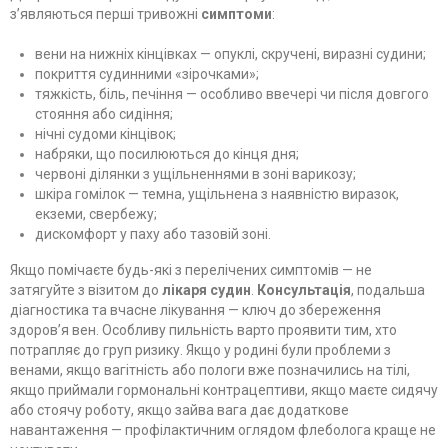
з’являються перші тривожні
симптоми
:
вени на нижніх кінцівках — опуклі, скручені, виразні судини;
покриття судинними «зірочками»;
тяжкість, біль, печіння — особливо ввечері чи після довгого
стояння або сидіння;
нічні судоми кінцівок;
набряки, що посилюються до кінця дня;
червоні ділянки з ущільненнями в зоні варикозу;
шкіра гомілок — темна, ущільнена з наявністю виразок,
екземи, свербежу;
дискомфорт у паху або тазовій зоні.
Якщо помічаєте будь-які з перелічених симптомів — не
затягуйте з візитом до
лікаря судин
.
Консультація
, подальша
діагностика та вчасне лікування — ключ до збереження
здоров’я вен. Особливу пильність варто проявити тим, хто
потрапляє до груп ризику. Якщо у родині були проблеми з
венами, якщо вагітність або пологи вже позначились на тілі,
якщо приймали гормональні контрацептиви, якщо маєте сидячу
або стоячу роботу, якщо зайва вага дає додаткове
навантаження — профілактичним оглядом флеболога краще не