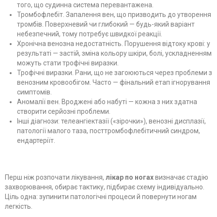
того, що судинна система перевантажена.
Тромбофлебіт. Запалення вен, що призводить до утворення
тромбів. Поверхневий чи глибокий — будь-який варіант
небезпечний, тому потребує швидкої реакції.
Хронічна венозна недостатність. Порушення відтоку крові: у
результаті — застій, зміна кольору шкіри, болі, ускладненням
можуть стати трофічні виразки.
Трофічні виразки. Рани, що не загоюються через проблеми з
венозним кровообігом. Часто — фінальний етап ігнорування
симптомів.
Аномалії вен. Вроджені або набуті — кожна з них здатна
створити серйозні проблеми.
Інші діагнози: телеангіектазії («зірочки»), венозні дисплазії,
патології малого таза, посттромбофлебітичний синдром,
ендартеріїт.
Перш ніж розпочати лікування,
лікар по ногах
визначає стадію
захворювання, обирає тактику, підбирає схему індивідуально.
Ціль одна: зупинити патологічні процеси й повернути ногам
легкість.