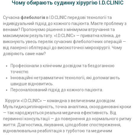
Чому обирають судинну хірургію I.D.CLINIC
Сучасна
флебологія
в I.D.CLINIC передові технології та
індивідуальний підхід до кожного пацієнта. Маєте проблему з
венами? Пропонуємо рішення з мінімумом втручання та
максимумом результату. «I.D.CLINIC» — приватна клініка, де
виконують увесь перелік сучасних флебологічних операцій —
від лазерної облітерації до високоточної мікрохірургії. Чому
довіряють саме нам?
Професіонали з клінічним досвідом та бездоганною
точністю.
Інноваційні нетравматичні технології, які допомагають
швидше відновитись.
Персоналізований підхід до кожного пацієнта.
Хірурги «I.D.CLINIC» — командна з величезним досвідом.
Мультидисциплінарність, точна аналітика, скоординовані кроки
— так народжується реальна медична ефективність. Від
первинної консультації — до повернення до нормального ритму
життя. Діагностика, лікування, цілодобове спостереження,
відновлювальна реабілітація з турботою та медичним