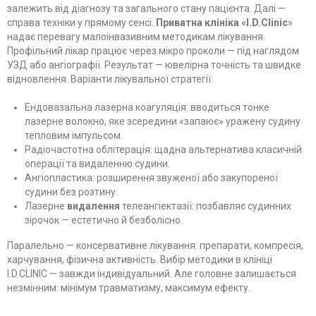
залежить від діагнозу та загального стану пацієнта. Далі —
справа техніки у прямому сенсі.
Приватна клініка «I.D.Clinic
»
надає перевагу малоінвазивним методикам лікування.
Профільний лікар працює через мікро проколи — під наглядом
УЗД або ангіографії. Результат — ювелірна точність та швидке
відновлення. Варіанти лікувальної стратегії:
Ендовазальна лазерна коагуляція: вводиться тонке
лазерне волокно, яке зсередини «запаює» уражену судину
тепловим імпульсом.
Радіочастотна облітерація: щадна альтернатива класичній
операції та видаленню судини.
Ангіопластика: розширення звуженої або закупореної
судини без розтину.
Лазерне
видалення
телеангіектазії: позбавляє судинних
зірочок — естетично й безболісно.
Паралельно — консервативне лікування: препарати, компресія,
харчування, фізична активність. Вибір методики в клініці
I.D.CLINIC — завжди індивідуальний. Але головне залишається
незмінним: мінімум травматизму, максимум ефекту.