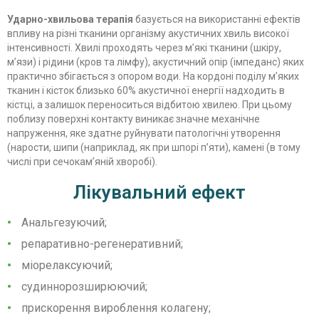
Ударно-хвильова терапія
базується на використанні ефектів
впливу на різні тканини організму акустичних хвиль високої
інтенсивності. Хвилі проходять через м’які тканини (шкіру,
м’язи) і рідини (кров та лімфу), акустичний опір (імпеданс) яких
практично збігається з опором води. На кордоні поділу м’яких
тканин і кісток близько 60% акустичної енергії надходить в
кістці, а залишок переноситься відбитою хвилею. При цьому
поблизу поверхні контакту виникає значне механічне
напруження, яке здатне руйнувати патологічні утворення
(нарости, шипи (наприклад, як при шпорі п’яти), камені (в тому
числі при сечокам’яній хворобі).
Лікувальний ефект
Анальгезуючий;
репаративно-регенеративний;
міорелаксуючий;
судиннорозширюючий;
прискорення вироблення колагену;