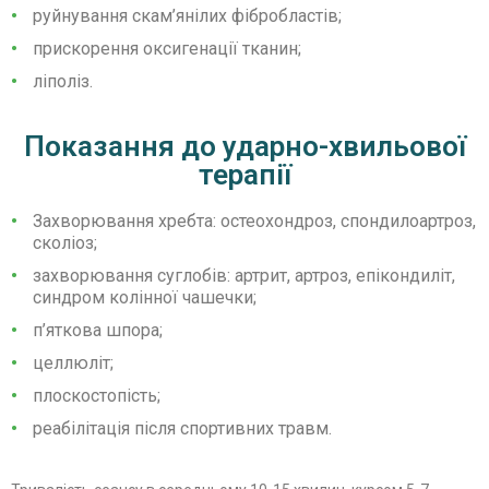
руйнування скам’янілих фібробластів;
прискорення оксигенації тканин;
ліполіз.
Показання до ударно-хвильової
терапії
Захворювання хребта: остеохондроз, спондилоартроз,
сколіоз;
захворювання суглобів: артрит, артроз, епікондиліт,
синдром колінної чашечки;
п’яткова шпора;
целлюліт;
плоскостопість;
реабілітація після спортивних травм.