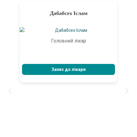
Дабабсех Іслам
Головний лікар
Запис до лікаря