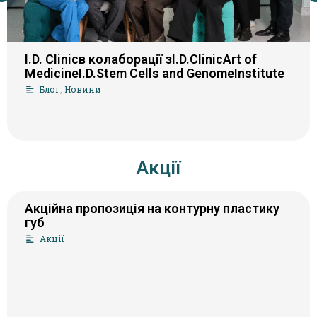
I.D. Clinicв колаборації зI.D.ClinicArt of
MedicineI.D.Stem Cells and GenomeInstitute
Блог
,
Новини
Акції
Акційна пропозиція на контурну пластику
губ
Акції