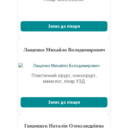
Запис до лікаря
Лащенко Михайло Володимирович
Пластичний хірург, онкохірург,
мамолог, лікар УЗД
Запис до лікаря
Гаврищук Наталія Олександрівна