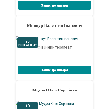
Запис до лікаря
Мішкур Валентин Іванович
25
Років досвіду
Фізичний терапевт
Запис до лікаря
Мудра Юлія Сергіївна
10