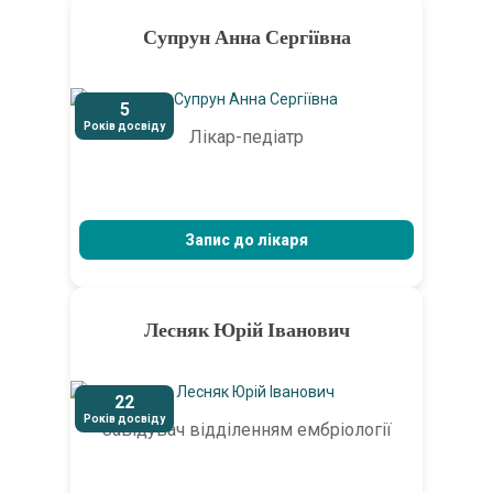
Супрун Анна Сергіївна
5
Років досвіду
Лікар-педіатр
Запис до лікаря
Лесняк Юрій Іванович
22
Років досвіду
Завідувач відділенням ембріології