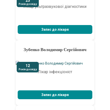
23
Років досвіду
Лікар ультразвукової діагностики
Запис до лікаря
Зубенко Володимир Сергійович
12
Років досвіду
Лікар інфекціоніст
Запис до лікаря