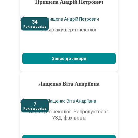
Прищепа Андрій Петрович
34
Років досвіду
Лікар акушер-гінеколог
Запис до лікаря
Лащенко Віта Андріївна
7
Років досвіду
Акушер-гінеколог. Репродуктолог.
УЗД-фахівець.