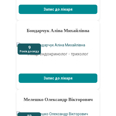
Запис до лікаря
Бондарчук Аліна Михайлівна
9
Років досвіду
Лікар ендокринолог - трихолог
Запис до лікаря
Мелешко Олександр Вікторович