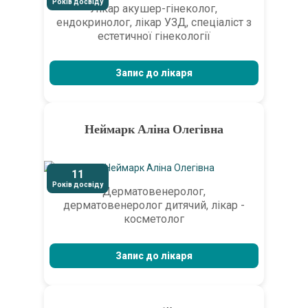
Років досвіду
Лікар акушер-гінеколог,
ендокринолог, лікар УЗД, спеціаліст з
естетичної гінекології
Запис до лікаря
Неймарк Аліна Олегівна
11
Років досвіду
Дерматовенеролог,
дерматовенеролог дитячий, лікар -
косметолог
Запис до лікаря