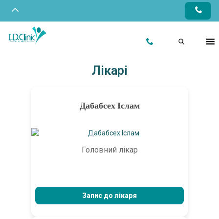
Лікарі
Дабабсех Іслам
Головний лікар
Запис до лікаря