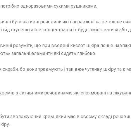
 потрібно одноразовими сухими рушниками.
инні бути активні речовини які направлені на ретельне очи
ті від ступеню акне концентрація їх буде змінюватися або
 повинні розуміти, що при введені кислот шкіра почне навп
ють» запальні елементи які сидять глибоко.
я скраби, бо вони травмують і так вже чутливу шкіру та є 
ремів з активними речовинами, які спрямовані на лікування
ути зволожуючий крем, який має в своєму складі речовин
кіру.