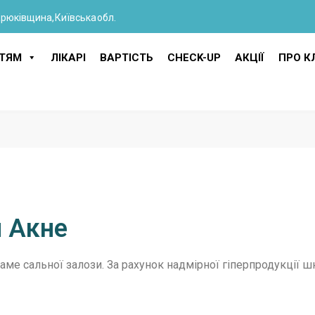
Крюківщина, Київська обл.
ІТЯМ
ЛІКАРІ
ВАРТІСТЬ
CHECK-UP
АКЦІЇ
ПРО КЛ
и Акне
 саме сальної залози. За рахунок надмірної гіперпродукції 