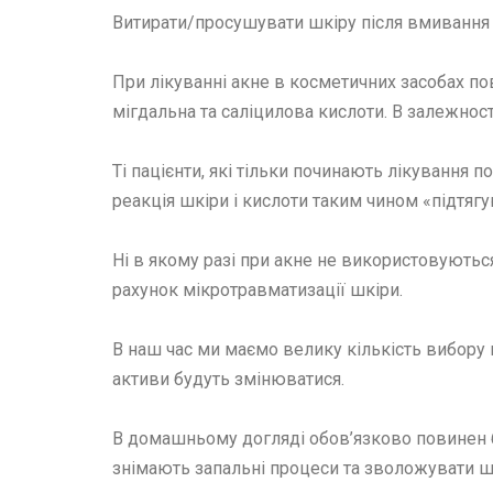
Витирати/просушувати шкіру після вмивання
При лікуванні акне в косметичних засобах пов
мігдальна та саліцилова кислоти. В залежнос
Ті пацієнти, які тільки починають лікування
реакція шкіри і кислоти таким чином «підтягу
Ні в якому разі при акне не використовуютьс
рахунок мікротравматизації шкіри.
В наш час ми маємо велику кількість вибору к
активи будуть змінюватися.
В домашньому догляді обов’язково повинен б
знімають запальні процеси та зволожувати ш