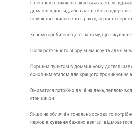
Головною причиною акне вважається підвищен
домашній догляд, або взагалі його відсутніс
шлунково- кишкового тракту, нервові перев
Хочемо зробити акцент на тому, що лікуванн
Після ретельного збору анамнезу та здачі ан
Першим пунктом в домашньому догляді завжд
основним етапом для кращого проникнення ак
Вмиватися потрібно двічі на день, теплою во
стан шкіри.
Якщо на обличчі є тональна основа то потрібно
період
лікування
бажано взагалі відмовитися 