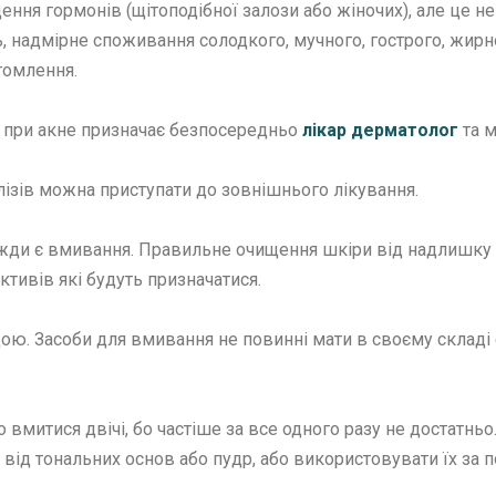
ня гормонів (щітоподібної залози або жіночих), але це не
ть, надмірне споживання солодкого, мучного, гострого, жир
томлення.
я при акне призначає безпосередньо
лікар дерматолог
та м
алізів можна приступати до зовнішнього лікування.
и є вмивання. Правильне очищення шкіри від надлишку ш
тивів які будуть призначатися.
дою. Засоби для вмивання не повинні мати в своєму складі 
 вмитися двічі, бо частіше за все одного разу не достатньо
від тональних основ або пудр, або використовувати їх за 