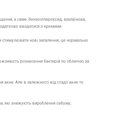
щення, а саме: бензоілпероксид, азалаїнова,
 додатково вводитися з кремами.
аки стимулювати нові запалення, це нормально
можливість рознесення бактерій по обличчю за
 акне. Але в залежності від стадії акне то
и, які знижують вироблення себуму,