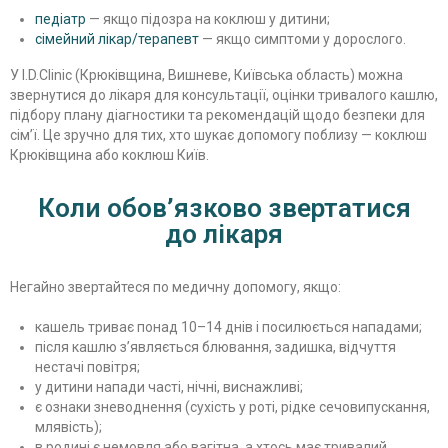
педіатр
— якщо підозра на коклюш у дитини;
сімейний лікар/терапевт
— якщо симптоми у дорослого.
У I.D.Clinic (Крюківщина, Вишневе, Київська область) можна
звернутися до лікаря для консультації, оцінки тривалого кашлю,
підбору плану діагностики та рекомендацій щодо безпеки для
сім’ї. Це зручно для тих, хто шукає допомогу поблизу — коклюш
Крюківщина або коклюш Київ.
Коли обов’язково звертатися
до лікаря
Негайно звертайтеся по медичну допомогу, якщо:
кашель триває понад 10–14 днів і посилюється нападами;
після кашлю з’являється блювання, задишка, відчуття
нестачі повітря;
у дитини напади часті, нічні, виснажливі;
є ознаки зневоднення (сухість у роті, рідке сечовипускання,
млявість);
в родині є немовля або вагітна, а хтось має тривалий