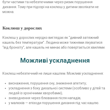
бути частими та небезпечними через ризик порушення
дихання. Тому при підозрі на коклюш у дитини зволікати не
можна.
Коклюш у дорослих
Коклюш у дорослих нерідко виглядає як “дивний затяжний
кашель без температури”. Людина може тижнями лікуватися
“від бронхіту”, але кашель не минає або повертається хвилями.
Можливі ускладнення
Коклюш небезпечний не лише кашлем. Можливі ускладнення:
виснаження, порушення сну, зниження апетиту;
ускладнення з боку дихальної системи (особливо у дітей та
людей із хронічними хворобами);
зневоднення через блювання після нападів;
у малюків — епізоди порушення дихання під час кашлю.