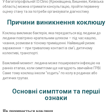
У багатопрофільній I.D.Clinic (Крюківщина, Вишневе, Київська
область) можна отримати консультацію, пройти первинну
оцінку стану та за потреби організувати діагностику.
Причини виникнення коклюшу
Коклюш викликає бактерія, яка передається від людини до
людини повітряно-крапельним шляхом — під час кашлю,
чхання, розмови в тісному приміщенні. Найвищий ризик
зараження — при тривалому контакті в сім’ї, дитячому
колективі, транспорті.
Важливий момент: людина може поширювати інфекцію на
ранніх етапах, коли симптоми ще нагадують звичайне ГРВІ.
Саме тому коклюш інколи “ходить” по колу в родинах або
дитячих групах.
Основні симптоми та перші
ознаки
Як починається коклюш