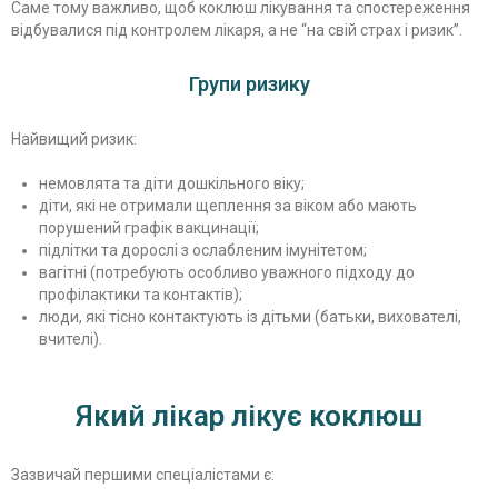
Саме тому важливо, щоб коклюш лікування та спостереження
відбувалися під контролем лікаря, а не “на свій страх і ризик”.
Групи ризику
Найвищий ризик:
немовлята та діти дошкільного віку;
діти, які не отримали щеплення за віком або мають
порушений графік вакцинації;
підлітки та дорослі з ослабленим імунітетом;
вагітні (потребують особливо уважного підходу до
профілактики та контактів);
люди, які тісно контактують із дітьми (батьки, вихователі,
вчителі).
Який лікар лікує коклюш
Зазвичай першими спеціалістами є: