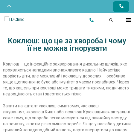
Коклюш: що це за хвороба і чому
її не можна ігнорувати
Коклюш — це інфекційне захворювання дихальних шляхів, яке
проявляється нападами виснажливого кашлю. Найчастіше
хворіють діти, але можливий і коклюш у дорослих — особливо
якщо щеплення не було або імунітет з часом послабився. Через
те, що кашель при коклюші може тривати тижнями, люди часто
недооцінюють стан і звертаються пізно.
Запити на кшталт «коклюш симптоми», «коклюш
лікування», «коклюш Київ» або «коклюш Крюківщина» актуальні
саме тому, що хвороба легко маскується під звичайну застуду
на початку, а потім різко змінює перебіг. Якщо у вас або у дитини
тривалий нападоподібний кашель, варто звернутися до лікаря.