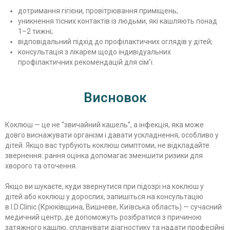
дотримання гігієни, провітрювання приміщень;
уникнення тісних контактів із людьми, які кашляють понад
1–2 тижні;
відповідальний підхід до профілактичних оглядів у дітей;
консультація з лікарем щодо індивідуальних
профілактичних рекомендацій для сім’ї.
Висновок
Коклюш — це не “звичайний кашель”, а інфекція, яка може
довго виснажувати організм і давати ускладнення, особливо у
дітей. Якщо вас турбують коклюш симптоми, не відкладайте
звернення: рання оцінка допомагає зменшити ризики для
хворого та оточення.
Якщо ви шукаєте, куди звернутися при підозрі на коклюш у
дітей або коклюш у дорослих, запишіться на консультацію
в I.D.Clinic (Крюківщина, Вишневе, Київська область) — сучасний
медичний центр, де допоможуть розібратися з причиною
затяжного кашлю, спланувати діагностику та надати професійні