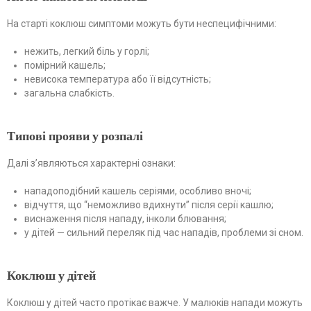
На старті коклюш симптоми можуть бути неспецифічними:
нежить, легкий біль у горлі;
помірний кашель;
невисока температура або її відсутність;
загальна слабкість.
Типові прояви у розпалі
Далі з’являються характерні ознаки:
нападоподібний кашель серіями, особливо вночі;
відчуття, що “неможливо вдихнути” після серії кашлю;
виснаження після нападу, інколи блювання;
у дітей — сильний переляк під час нападів, проблеми зі сном.
Коклюш у дітей
Коклюш у дітей часто протікає важче. У малюків напади можуть