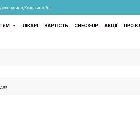
Крюківщина, Київська обл.
ІТЯМ
ЛІКАРІ
ВАРТІСТЬ
CHECK-UP
АКЦІЇ
ПРО КЛ
іддя