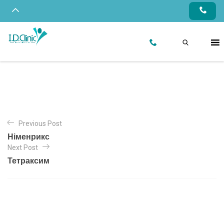
Previous Post
Німенрикс
Next Post
Тетраксим