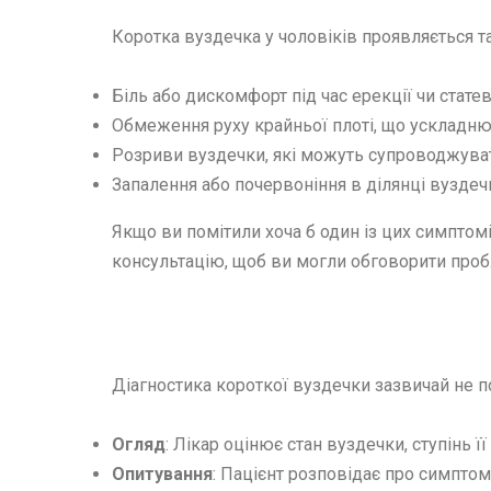
Коротка вуздечка у чоловіків проявляється 
Біль або дискомфорт під час ерекції чи статев
Обмеження руху крайньої плоті, що ускладнює
Розриви вуздечки, які можуть супроводжува
Запалення або почервоніння в ділянці вуздеч
Якщо ви помітили хоча б один із цих симптомі
консультацію, щоб ви могли обговорити проб
Діагностика короткої вуздечки зазвичай не по
Огляд
: Лікар оцінює стан вуздечки, ступінь ї
Опитування
: Пацієнт розповідає про симптом