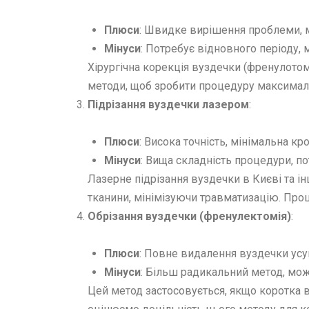
Плюси
: Швидке вирішення проблеми, 
Мінуси
: Потребує відновного періоду,
Хірургічна корекція вуздечки (френулотом
методи, щоб зробити процедуру максимал
Підрізання вуздечки лазером
:
Плюси
: Висока точність, мінімальна к
Мінуси
: Вища складність процедури, по
Лазерне підрізання вуздечки в Києві та ін
тканини, мінімізуючи травматизацію. Проц
Обрізання вуздечки (френулектомія)
:
Плюси
: Повне видалення вуздечки ус
Мінуси
: Більш радикальний метод, може
Цей метод застосовується, якщо коротка в