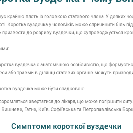
нує крайню плоть із головкою статевого члена. У деяких ч
і. Коротка вуздечка у чоловіків може спричинити біль під ч
е призвести до розриву вуздечки, що супроводжується кр
ими:
 коротка вуздечка є анатомічною особливістю, що формуєть
оцеси або травми в ділянці статевих органів можуть призво
оротка вуздечка може бути спадковою.
в соромляться звертатися до лікаря, що може погіршити ситу
як Вишневе, Гатне, Київ, Софіївська та Петропавлівська Бо
Симптоми короткої вуздечки