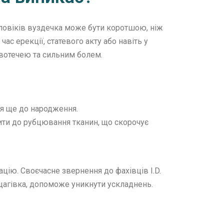
оловіків вуздечка може бути коротшою, ніж
ас ерекції, статевого акту або навіть у
овотечею та сильним болем.
ся ще до народження.
дити до рубцювання тканин, що скорочує
ацію. Своєчасне звернення до фахівців I.D.
рщагівка, допоможе уникнути ускладнень.