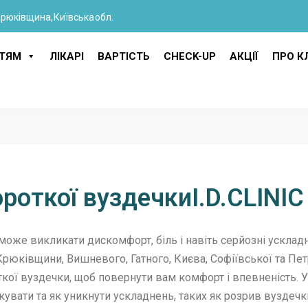
Крюківщина, Київська обл.
ІТЯМ
ЛІКАРІ
ВАРТІСТЬ
CHECK-UP
АКЦІЇ
ПРО КЛ
ороткої вуздечкиI.D.CLINI
 може викликати дискомфорт, біль і навіть серйозні ускладн
в Крюківщини, Вишневого, Гатного, Києва, Софіївської та П
ткої вуздечки, щоб повернути вам комфорт і впевненість. У 
 лікувати та як уникнути ускладнень, таких як розрив вуздечк