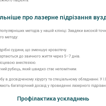
ожного пацієнта.
льніше про лазерне підрізання вуз
йпопулярніших методів у нашій клініці. Завдяки високій то
го методу:
 дрібні судини, що зменшує кровотечу.
вертаються до звичного життя через 5–7 днів.
ісцевою анестезією.
тний рубець, який швидко стає непомітним.
 в досвідченому хірургу та спеціальному обладнанні. У I.
мають багаторічний досвід у проведенні лазерного підрізан
Профілактика ускладнень