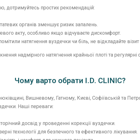
ю, дотримуйтесь простих рекомендацій:
статевих органів зменшує ризик запалень.
атевого акту, особливо якщо відчуваєте дискомфорт.
помітили натягнення вуздечки чи біль, не відкладайте візит
ення надмірного натягнення крайньої плоті та регулярні о
Чому варто обрати I.D. CLINIC?
 Крюківщині, Вишневому, Гатному, Києві, Софіївській та Пе
здечки. Наші переваги:
торічний досвід у проведенні корекції вуздечки.
ерні технології для безпечного та ефективного лікування.