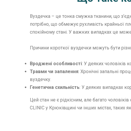
Вуздечка – це тонка смужка тканини, що з’єд
потрібно, що обмежує рухливість крайньої плот
спокійному стані. У важких випадках це мож
Причини короткої вуздечки можуть бути різн
Вроджені особливості
: У деяких чоловіків
Травми чи запалення
: Хронічні запальні пр
вуздечку.
Генетична схильність
: У деяких випадках к
Цей стан не є рідкісним, але багато чоловікі
CLINIC у Крюківщині чи інших містах, таких 