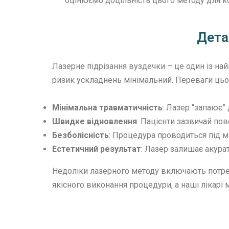
оцінюємо доцільність цього методу для к
Дета
Лазерне підрізання вуздечки – це один із на
ризик ускладнень мінімальний. Переваги цьо
Мінімальна травматичність
: Лазер “запаює”
Швидке відновлення
: Пацієнти зазвичай по
Безболісність
: Процедура проводиться під м
Естетичний результат
: Лазер залишає акура
Недоліки лазерного методу включають потребу
якісного виконання процедури, а наші лікарі 