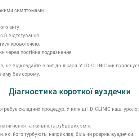
такими симптомами:
ого акту.
 її відтягування.
тися кровотечею.
ки через постійне подразнення.
в, не відкладайте візит до лікаря. У I.D. CLINIC ми пропон
лему без сорому.
Діагностика короткої вуздечки
требує складних процедур. У клініці I.D. CLINIC наші уроло
ї натягнення та наявність рубцевих змін.
и, які його турбують, наприклад, біль чи розрив вуздечки.