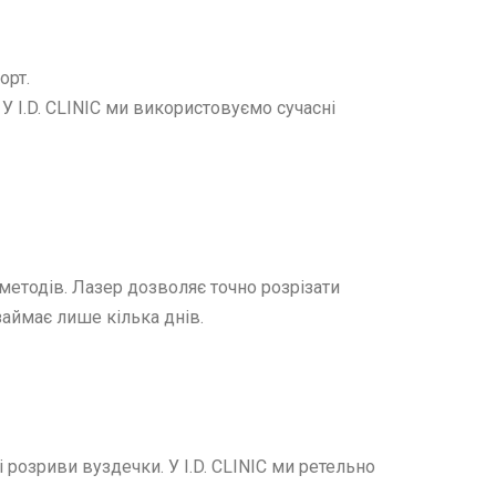
орт.
У I.D. CLINIC ми використовуємо сучасні
 методів. Лазер дозволяє точно розрізати
аймає лише кілька днів.
розриви вуздечки. У I.D. CLINIC ми ретельно