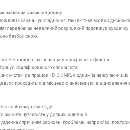
мінімальний ризик рецидиву.
 можливі незначні ускладнення, такі як тимчасовий дискомф
ія) передбачає невеликий розріз, який подовжує вуздечку. 
ьно безболісною.
ровотеча, швидке загоєння, менший ризик інфекцій.
требує кваліфікованого спеціаліста.
ших містах, де працює I.D. CLINIC, є одним із найсучасніших
едура проходить під місцевою анестезією, а відновлення з
уває проблему назавжди.
 змінити чутливість у деяких чоловіків.
уздечка спричиняє серйозні проблеми, наприклад, повторні 