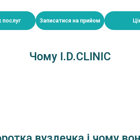
 послуг
Записатися на прийом
Ці
Чому I.D.CLINIC
ротка вуздечка і чому во