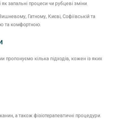
 як запальні процеси чи рубцеві зміни.
Вишневому, Гатному, Києві, Софіївській та
ою та комфортною.
и
ми пропонуємо кілька підходів, кожен із яких
анин, а також фізіотерапевтичні процедури.