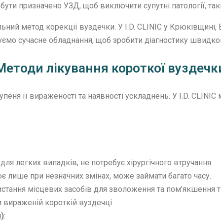
бути призначено УЗД, щоб виключити супутні патології, такі
ьний метод корекції вуздечки. У I.D. CLINIC у Крюківщині, 
уємо сучасне обладнання, щоб зробити діагностику швидк
Методи лікування короткої вуздечк
пеня її вираженості та наявності ускладнень. У I.D. CLINIC 
 для легких випадків, не потребує хірургічного втручання.
є лише при незначних змінах, може займати багато часу.
тання місцевих засобів для зволоження та пом’якшення тк
 вираженій короткій вуздечці.
)
: