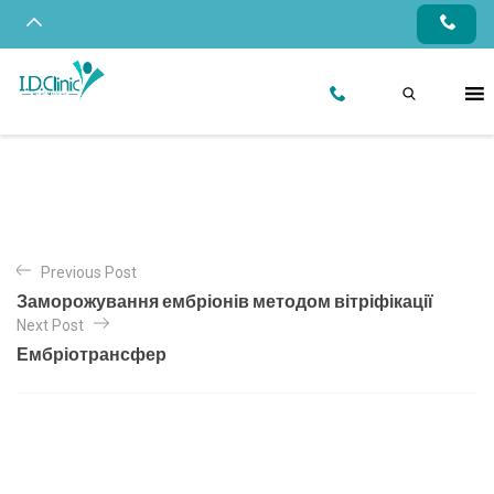
Previous Post
Заморожування ембріонів методом вітріфікації
Next Post
Ембріотрансфер