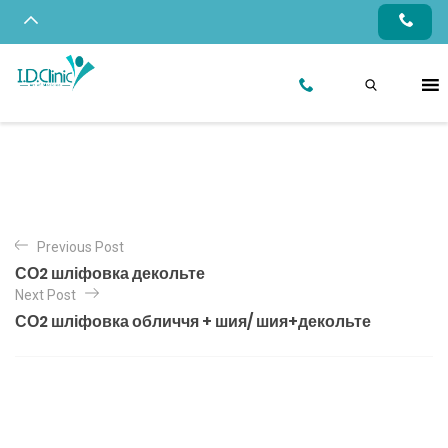
Previous Post
СО2 шліфовка декольте
Next Post
СО2 шліфовка обличчя + шия/ шия+декольте