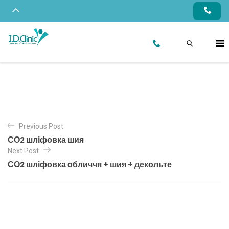
Previous Post
СО2 шліфовка шия
Next Post
СО2 шліфовка обличчя + шия + декольте