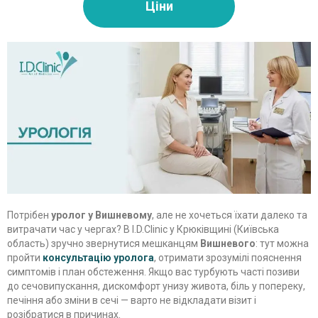
Ціни
Потрібен
уролог у Вишневому
, але не хочеться їхати далеко та
витрачати час у чергах? В I.D.Clinic у Крюківщині (Київська
область) зручно звернутися мешканцям
Вишневого
: тут можна
пройти
консультацію уролога
, отримати зрозумілі пояснення
симптомів і план обстеження. Якщо вас турбують часті позиви
до сечовипускання, дискомфорт унизу живота, біль у попереку,
печіння або зміни в сечі — варто не відкладати візит і
розібратися в причинах.