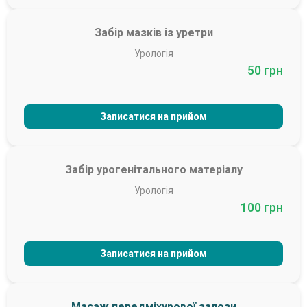
Забір мазків із уретри
Урологія
50 грн
Записатися на прийом
Забір урогенітального матеріалу
Урологія
100 грн
Записатися на прийом
Масаж передміхурової залози