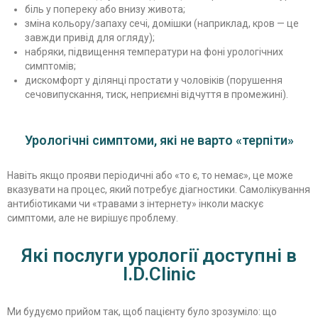
біль у попереку або внизу живота;
зміна кольору/запаху сечі, домішки (наприклад, кров — це
завжди привід для огляду);
набряки, підвищення температури на фоні урологічних
симптомів;
дискомфорт у ділянці простати у чоловіків (порушення
сечовипускання, тиск, неприємні відчуття в промежині).
Урологічні симптоми, які не варто «терпіти»
Навіть якщо прояви періодичні або «то є, то немає», це може
вказувати на процес, який потребує діагностики. Самолікування
антибіотиками чи «травами з інтернету» інколи маскує
симптоми, але не вирішує проблему.
Які послуги урології доступні в
I.D.Clinic
Ми будуємо прийом так, щоб пацієнту було зрозуміло: що