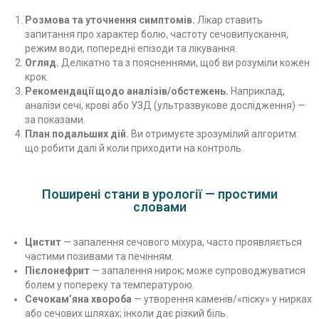
Розмова та уточнення симптомів.
Лікар ставить
запитання про характер болю, частоту сечовипускання,
режим води, попередні епізоди та лікування.
Огляд.
Делікатно та з поясненнями, щоб ви розуміли кожен
крок.
Рекомендації щодо аналізів/обстежень.
Наприклад,
аналізи сечі, крові або УЗД (ультразвукове дослідження) —
за показами.
План подальших дій.
Ви отримуєте зрозумілий алгоритм:
що робити далі й коли приходити на контроль.
Поширені стани в урології — простими
словами
Цистит
— запалення сечового міхура, часто проявляється
частими позивами та печінням.
Пієлонефрит
— запалення нирок; може супроводжуватися
болем у попереку та температурою.
Сечокам’яна хвороба
— утворення каменів/«піску» у нирках
або сечових шляхах; інколи дає різкий біль.