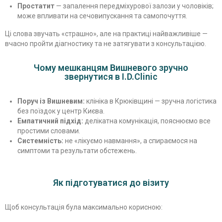
Простатит
— запалення передміхурової залози у чоловіків;
може впливати на сечовипускання та самопочуття.
Ці слова звучать «страшно», але на практиці найважливіше —
вчасно пройти діагностику та не затягувати з консультацією.
Чому мешканцям Вишневого зручно
звернутися в I.D.Clinic
Поруч із Вишневим:
клініка в Крюківщині — зручна логістика
без поїздок у центр Києва.
Емпатичний підхід:
делікатна комунікація, пояснюємо все
простими словами.
Системність:
не «лікуємо навмання», а спираємося на
симптоми та результати обстежень.
Як підготуватися до візиту
Щоб консультація була максимально корисною: