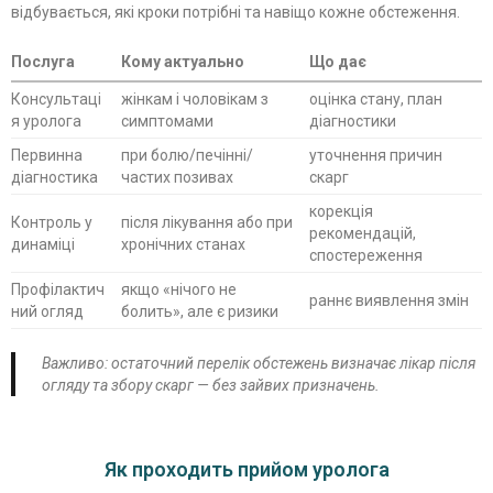
відбувається, які кроки потрібні та навіщо кожне обстеження.
Послуга
Кому актуально
Що дає
Консультаці
жінкам і чоловікам з
оцінка стану, план
я уролога
симптомами
діагностики
Первинна
при болю/печінні/
уточнення причин
діагностика
частих позивах
скарг
корекція
Контроль у
після лікування або при
рекомендацій,
динаміці
хронічних станах
спостереження
Профілактич
якщо «нічого не
раннє виявлення змін
ний огляд
болить», але є ризики
Важливо: остаточний перелік обстежень визначає лікар після
огляду та збору скарг — без зайвих призначень.
Як проходить прийом уролога