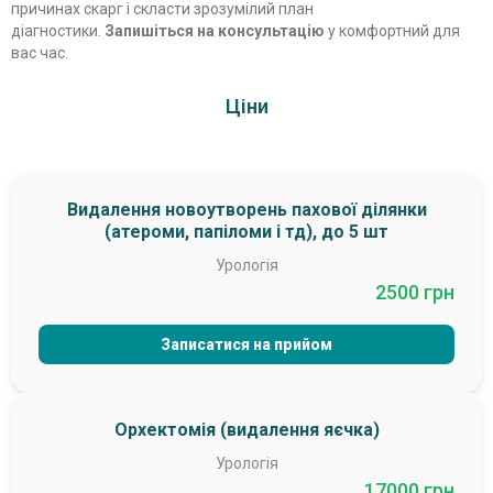
причинах скарг і скласти зрозумілий план
діагностики.
Запишіться на консультацію
у комфортний для
вас час.
Ціни
Видалення новоутворень пахової ділянки
(атероми, папіломи і тд), до 5 шт
Урологія
2500 грн
Записатися на прийом
Орхектомія (видалення яєчка)
Урологія
17000 грн